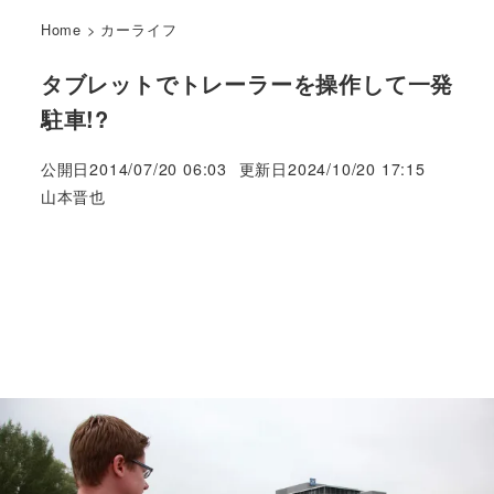
Home
>
カーライフ
タブレットでトレーラーを操作して一発
駐車!?
公開日
2014/07/20 06:03
更新日
2024/10/20 17:15
著
山本晋也
者