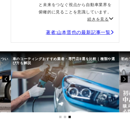
と未来をつなぐ視点から自動車業界を
俯瞰的に見ることを意識しています。
続きを見る
著者:山本晋也の最新記事一覧
につい
車のコーティングおすすめ業者・専門店8選を比較｜種類や選
初め
び方も解説