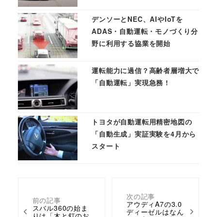
デンソーとNEC、AIやIoTを
ADAS・自動運転・モノづくり分
野に利用する協業を開始
運転能力に過信？高齢者層増大で
「自動運転」実現急務 !
トヨタが自動運転用精密地図の
「自動生成」実証実験を4月から
スタート
次の記事
前の記事
アウディA7の3.0
スバル360の始ま
ディーゼルはなん
りは「木と釘のお