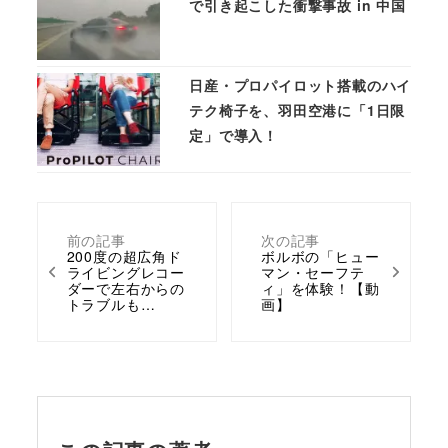
で引き起こした衝撃事故 in 中国
日産・プロパイロット搭載のハイ
テク椅子を、羽田空港に「1日限
定」で導入！
前の記事
次の記事
200度の超広角ド
ボルボの「ヒュー
ライビングレコー
マン・セーフテ
ダーで左右からの
ィ」を体験！【動
トラブルも…
画】