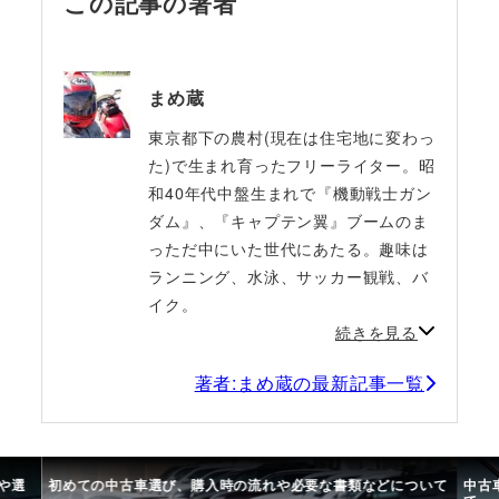
この記事の著者
まめ蔵
東京都下の農村(現在は住宅地に変わっ
た)で生まれ育ったフリーライター。昭
和40年代中盤生まれで『機動戦士ガン
ダム』、『キャプテン翼』ブームのま
っただ中にいた世代にあたる。趣味は
ランニング、水泳、サッカー観戦、バ
イク。
続きを見る
著者:まめ蔵の最新記事一覧
や選
初めての中古車選び、購入時の流れや必要な書類などについて
中古