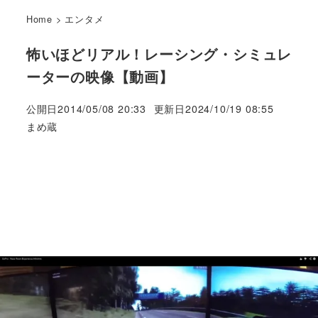
Home
>
エンタメ
怖いほどリアル！レーシング・シミュレ
ーターの映像【動画】
公開日
2014/05/08 20:33
更新日
2024/10/19 08:55
著
まめ蔵
者