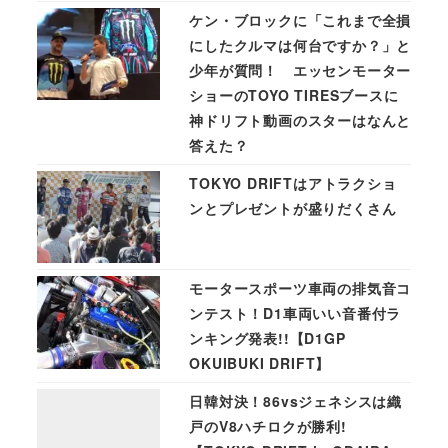
ケン・ブロックに「これまで全損
にしたクルマは何台ですか？」と
少年が質問！ エッセンモーター
ショーのTOYO TIRESブースに
神ドリフト動画のスターはなんと
答えた？
TOKYO DRIFTはアトラクショ
ンとプレゼントが盛りだくさん
モータースポーツ車両の排気音コ
ンテスト！D1車両いい音番付ラ
ンキング発表!!【D1GP
OKUIBUKI DRIFT】
日韓対決！86vsジェネシスは織
戸のV8ハチロクが勝利!