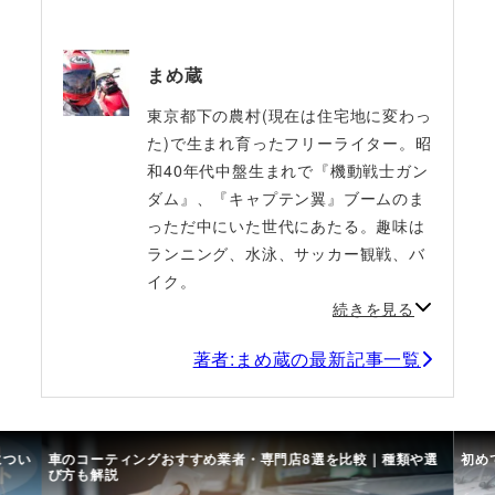
まめ蔵
東京都下の農村(現在は住宅地に変わっ
た)で生まれ育ったフリーライター。昭
和40年代中盤生まれで『機動戦士ガン
ダム』、『キャプテン翼』ブームのま
っただ中にいた世代にあたる。趣味は
ランニング、水泳、サッカー観戦、バ
イク。
続きを見る
著者:まめ蔵の最新記事一覧
につい
車のコーティングおすすめ業者・専門店8選を比較｜種類や選
初め
び方も解説