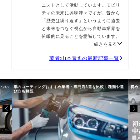
ニストとして活動しています。モビリ
ティの未来に興味津々ですが、昔から
「歴史は繰り返す」というように過去
と未来をつなぐ視点から自動車業界を
俯瞰的に見ることを意識しています。
続きを見る
著者:山本晋也の最新記事一覧
につい
車のコーティングおすすめ業者・専門店8選を比較｜種類や選
初め
び方も解説