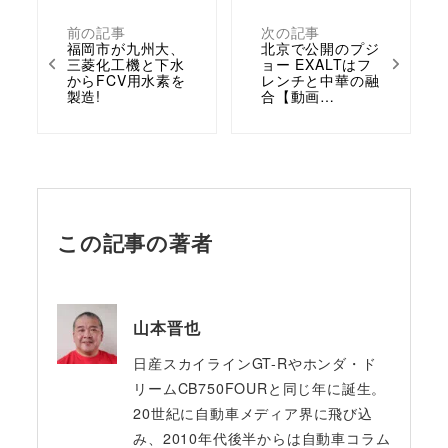
前の記事
次の記事
福岡市が九州大、
北京で公開のプジ
三菱化工機と下水
ョー EXALTはフ
からFCV用水素を
レンチと中華の融
製造!
合【動画…
この記事の著者
山本晋也
日産スカイラインGT-Rやホンダ・ド
リームCB750FOURと同じ年に誕生。
20世紀に自動車メディア界に飛び込
み、2010年代後半からは自動車コラム