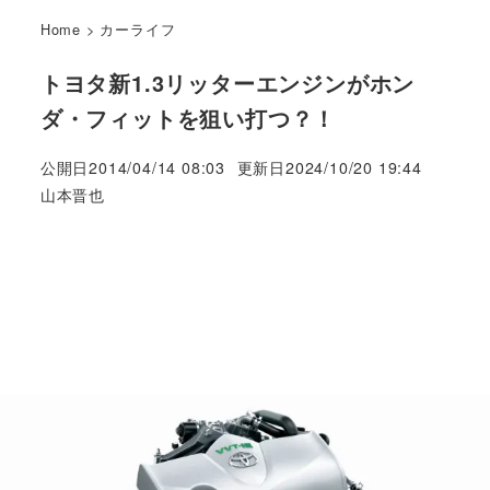
Home
>
カーライフ
トヨタ新1.3リッターエンジンがホン
ダ・フィットを狙い打つ？！
公開日
2014/04/14 08:03
更新日
2024/10/20 19:44
著
山本晋也
者