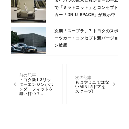
ダイハツの東京支社ショールーム
で「ミラトコット」とコンセプト
カー「DN U-SPACE」が展示中
次期「スープラ」? トヨタのスポ
ーツカー・コンセプト新バージョ
ン披露
前の記事
次の記事
トヨタ新1.3リッ
もはやミニではな
ターエンジンがホ
いMINI 5ドアを
ンダ・フィットを
スクープ!
狙い打つ？…