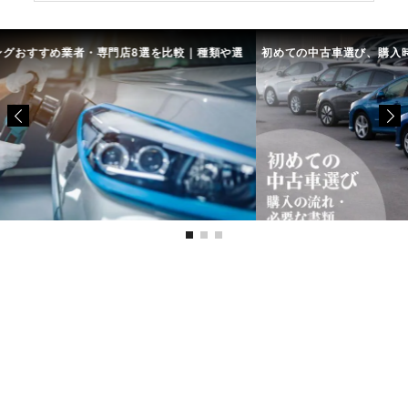
や選
初めての中古車選び、購入時の流れや必要な書類などについて
中古
て