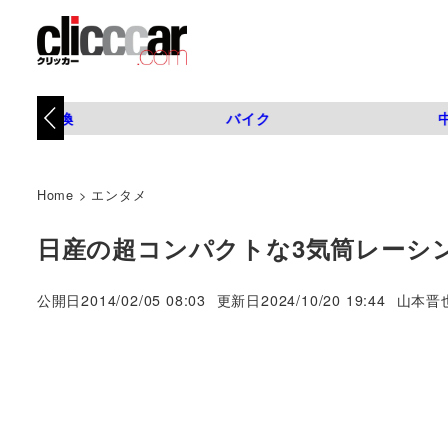
タイヤ交換
バイク
Home
>
エンタメ
日産の超コンパクトな3気筒レーシン
著
公開日
2014/02/05 08:03
更新日
2024/10/20 19:44
山本晋
者