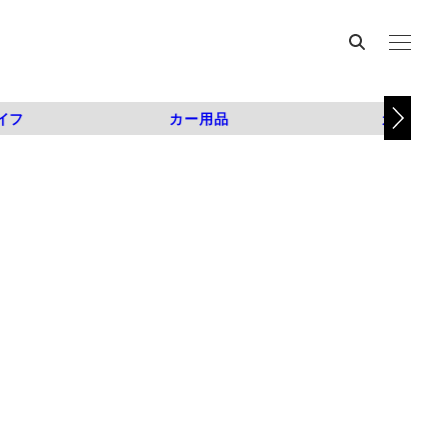
イフ
カー用品
カスタム
】