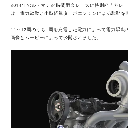
2014年のル・マン24時間耐久レースに特別枠「ガレージ
は、電力駆動と小型軽量ターボエンジンによる駆動を
11～12周のうち1周を充電した電力によって電力駆動
画像とムービーによって公開されました。