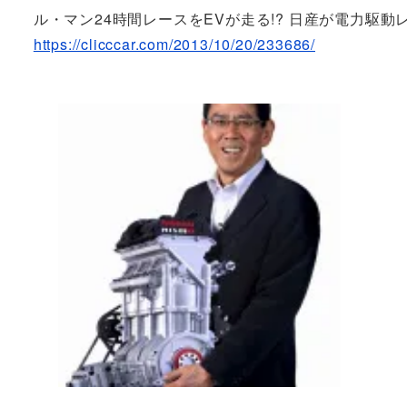
ル・マン24時間レースをEVが走る!? 日産が電力駆動レ
https://clicccar.com/2013/10/20/233686/