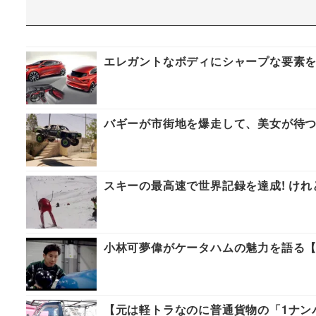
エレガントなボディにシャープな要素
バギーが市街地を爆走して、美女が待
スキーの最高速で世界記録を達成! けれ
小林可夢偉がケータハムの魅力を語る
【元は軽トラなのに普通貨物の「1ナン