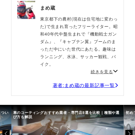
まめ蔵
東京都下の農村(現在は住宅地に変わっ
た)で生まれ育ったフリーライター。昭
和40年代中盤生まれで『機動戦士ガン
ダム』、『キャプテン翼』ブームのま
っただ中にいた世代にあたる。趣味は
ランニング、水泳、サッカー観戦、バ
イク。
続きを見る
著者:まめ蔵の最新記事一覧
につい
車のコーティングおすすめ業者・専門店8選を比較｜種類や選
初め
び方も解説