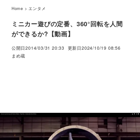
Home
>
エンタメ
ミニカー遊びの定番、360°回転を人間
ができるか?【動画】
公開日
2014/03/31 20:33
更新日
2024/10/19 08:56
著
まめ蔵
者