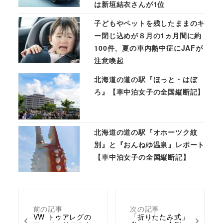
は新垣結衣さんが1位
子どもやペットを残したままのキ
ー閉じ込めが８月の1ヵ月間に約
100件、夏の車内熱中症にJAFが
注意喚起
北海道の道の駅『ほっと・はぼ
ろ』【車中泊女子の全国縦断記】
北海道の道の駅『オホーツク紋
別』と『おんねゆ温泉』レポート
【車中泊女子の全国縦断記】
前の記事
次の記事
VW トゥアレグの
「折りたたみ式」