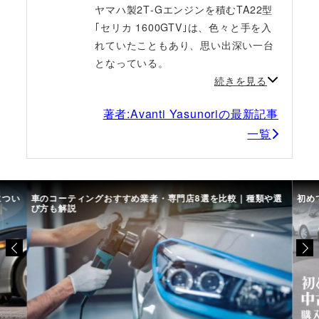
ヤマハ製2T‐Gエンジンを積むTA22型
｢セリカ 1600GTV｣は、色々と手を入
れていたこともあり、思い出深い一台
となっている。
続きを見る
著者:Avanti Yasunoriの最新記事
一覧
につい
車のコーティングおすすめ業者・専門店8選を比較｜種類や選
初め
び方も解説