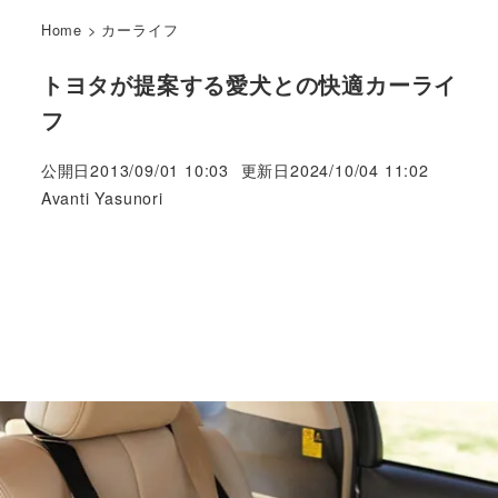
Home
>
カーライフ
トヨタが提案する愛犬との快適カーライ
フ
公開日
2013/09/01 10:03
更新日
2024/10/04 11:02
著
Avanti Yasunori
者