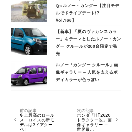
な×ルノー・カングー【注目モデ
ルでドライブデート!?
Vol.166】
【新車】「夏のヴァカンスカラ
ー」をテーマとしたルノー・カン
グー クルールが200台限定で発
売
ルノー「カングー クルール」画
像ギャラリー – 人気を支えるボ
ディカラーが色っぽい
前の記事
次の記事
史上最高のロール
ホンダ「HF2620
ス・ロイスの新モ
トラクター改」画
デルは2ドアクー
像ギャラリー ─
ペ！
世界最…