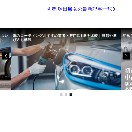
著者:塚田勝弘の最新記事一覧
につい
車のコーティングおすすめ業者・専門店8選を比較｜種類や選
初め
び方も解説