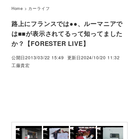
Home
>
カーライフ
路上にフランスでは●●、ルーマニアで
は■■が表示されてるって知ってました
か？【FORESTER LIVE】
公開日
2013/03/22 15:49
更新日
2024/10/20 11:32
著
工藤貴宏
者