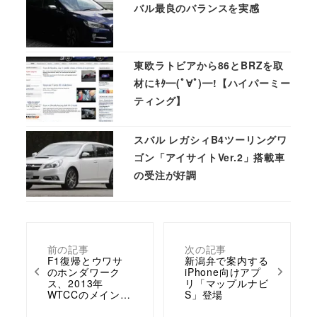
バル最良のバランスを実感
東欧ラトビアから86とBRZを取
材にｷﾀ━(ﾟ∀ﾟ)━!【ハイパーミー
ティング】
スバル レガシィB4ツーリングワ
ゴン「アイサイトVer.2」搭載車
の受注が好調
前の記事
次の記事
F1復帰とウワサ
新潟弁で案内する
のホンダワーク
iPhone向けアプ
ス、2013年
リ「マップルナビ
WTCCのメイン…
S」登場