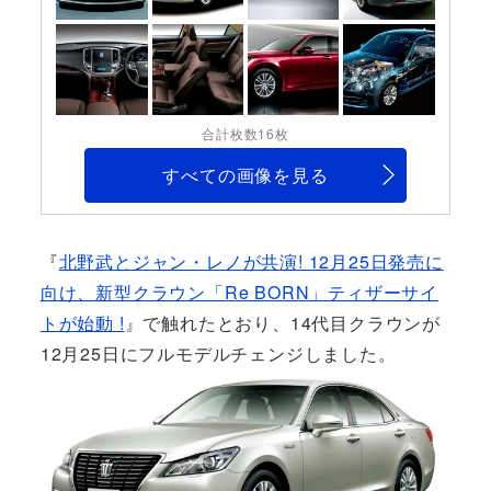
合計枚数16枚
すべての画像を見る
『
北野武とジャン・レノが共演! 12月25日発売に
向け、新型クラウン「Re BORN」ティザーサイ
トが始動 !
』で触れたとおり、14代目クラウンが
12月25日にフルモデルチェンジしました。