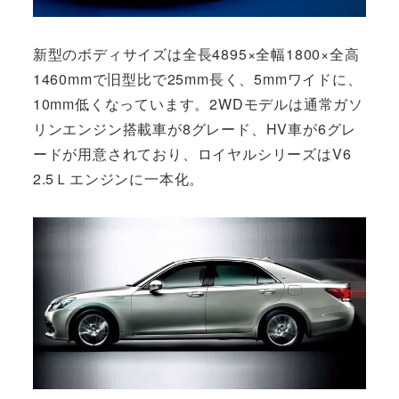
新型のボディサイズは全長4895×全幅1800×全高
1460mmで旧型比で25mm長く、5mmワイドに、
10mm低くなっています。2WDモデルは通常ガソ
リンエンジン搭載車が8グレード、HV車が6グレ
ードが用意されており、ロイヤルシリーズはV6
2.5Ｌエンジンに一本化。