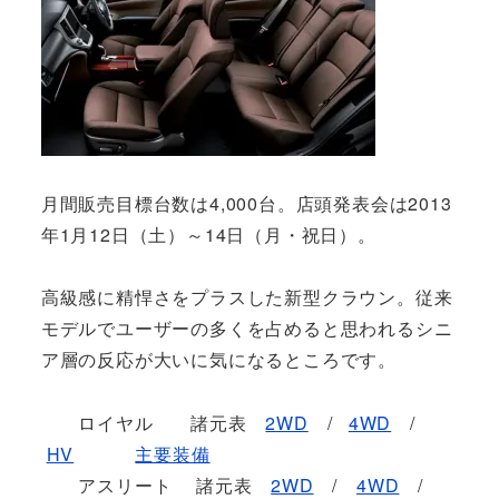
月間販売目標台数は4,000台。店頭発表会は2013
年1月12日（土）～14日（月・祝日）。
高級感に精悍さをプラスした新型クラウン。従来
モデルでユーザーの多くを占めると思われるシニ
ア層の反応が大いに気になるところです。
ロイヤル 諸元表
2WD
/
4WD
/
HV
主要装備
アスリート 諸元表
2WD
/
4WD
/