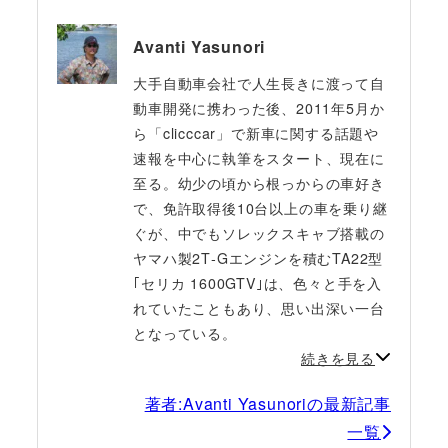
Avanti Yasunori
大手自動車会社で人生長きに渡って自
動車開発に携わった後、2011年5月か
ら「clicccar」で新車に関する話題や
速報を中心に執筆をスタート、現在に
至る。幼少の頃から根っからの車好き
で、免許取得後10台以上の車を乗り継
ぐが、中でもソレックスキャブ搭載の
ヤマハ製2T‐Gエンジンを積むTA22型
｢セリカ 1600GTV｣は、色々と手を入
れていたこともあり、思い出深い一台
となっている。
続きを見る
著者:Avanti Yasunoriの最新記事
一覧