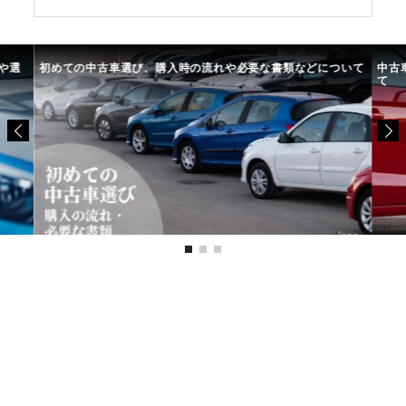
や選
初めての中古車選び、購入時の流れや必要な書類などについて
中古
て