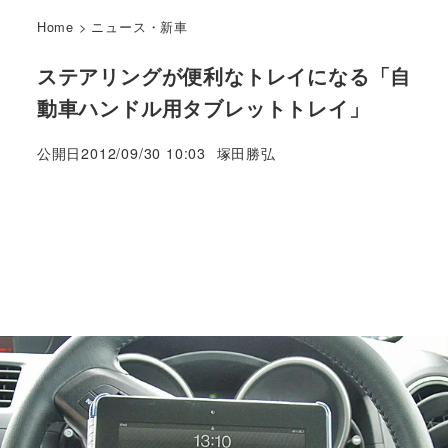
Home
>
ニュース・新車
ステアリングが便利なトレイになる「自
動車ハンドル用タブレットトレイ」
著
公開日
2012/09/30 10:03
塚田勝弘
者