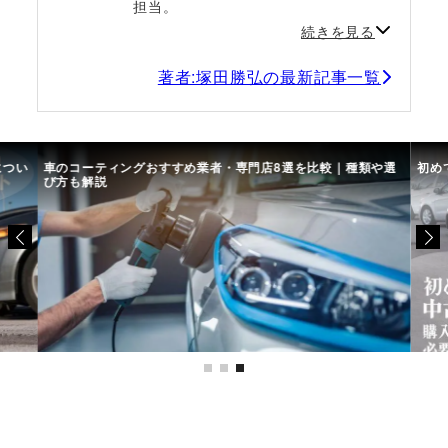
担当。
続きを見る
著者:塚田勝弘の最新記事一覧
につい
車のコーティングおすすめ業者・専門店8選を比較｜種類や選
初め
び方も解説