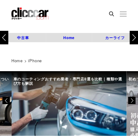
中古車
Home
カーライフ
Home
>
iPhone
につい
車のコーティングおすすめ業者・専門店8選を比較｜種類や選
初め
び方も解説