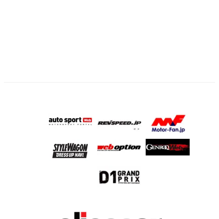
の
ペ
ー
ジ
送
り