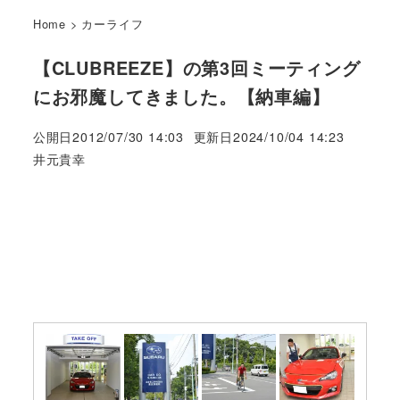
Home
>
カーライフ
【CLUBREEZE】の第3回ミーティング
にお邪魔してきました。【納車編】
公開日
2012/07/30 14:03
更新日
2024/10/04 14:23
著
井元貴幸
者