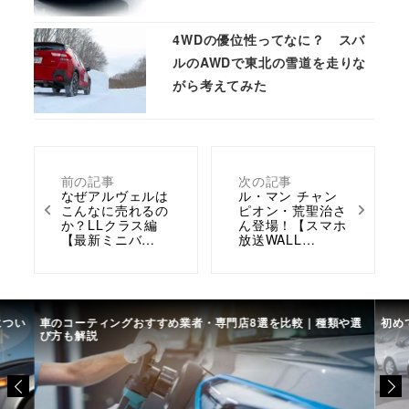
4WDの優位性ってなに？ スバ
ルのAWDで東北の雪道を走りな
がら考えてみた
前の記事
次の記事
なぜアルヴェルは
ル・マン チャン
こんなに売れるの
ピオン・荒聖治さ
か？LLクラス編
ん登場！【スマホ
【最新ミニバ…
放送WALL…
につい
車のコーティングおすすめ業者・専門店8選を比較｜種類や選
初め
び方も解説