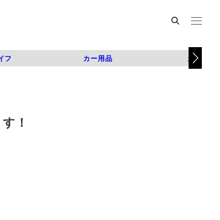
イフ
カー用品
カスタム
ます！