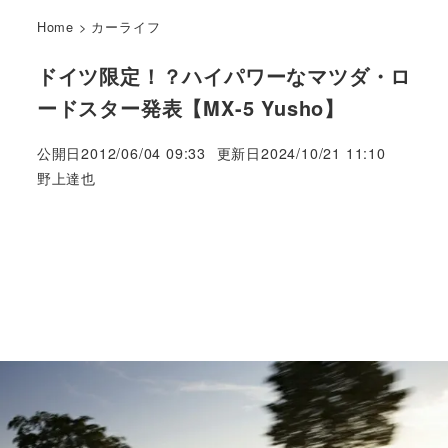
Home
>
カーライフ
ドイツ限定！？ハイパワーなマツダ・ロ
ードスター発表【MX-5 Yusho】
公開日
2012/06/04 09:33
更新日
2024/10/21 11:10
著
野上達也
者