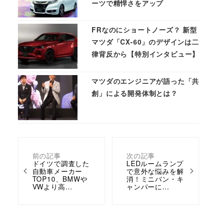
ーツで精悍さをアップ
FRなのにショートノーズ？ 新型
マツダ「CX-60」のデザインは二
律背反から【特別インタビュー】
マツダのエンジニアが語った「共
創」による開発体制とは？
前の記事
次の記事
ドイツで調査した
LEDルームランプ
自動車メーカー
で意外な悩みを解
TOP10、BMWや
消！ミニバン・キ
VWより高…
ャンパーに…