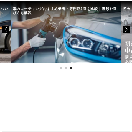
につい
車のコーティングおすすめ業者・専門店8選を比較｜種類や選
初め
び方も解説