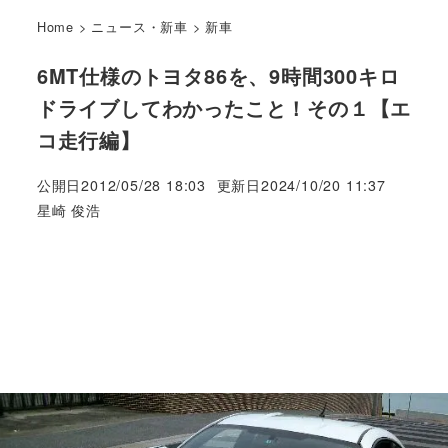
Home
>
ニュース・新車
>
新車
6MT仕様のトヨタ86を、9時間300キロ
ドライブしてわかったこと！その１【エ
コ走行編】
公開日
2012/05/28 18:03
更新日
2024/10/20 11:37
著
星崎 俊浩
者