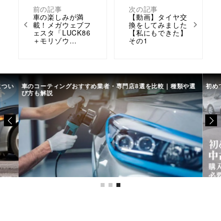
前の記事
次の記事
車の楽しみが満
【動画】タイヤ交
載！メガウェブフ
換をしてみました
ェスタ「LUCK86
【私にもできた】
＋モリゾウ…
その1
につい
車のコーティングおすすめ業者・専門店8選を比較｜種類や選
初め
び方も解説