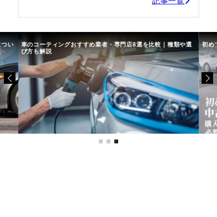
記事一覧
につい
車のコーティングおすすめ業者・専門店8選を比較｜種類や選
初め
び方も解説