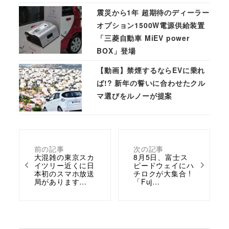
震災から1年 超期待のディーラー
オプション1500W電源供給装置
「三菱自動車 MiEV power
BOX」登場
【動画】禁煙するならEVに乗れ
ば!? 新年の誓いに合わせたクル
マ選びをルノーが提案
前の記事
次の記事
大混雑の東京スカ
8月5日、富士ス
イツリー近くに日
ピードウェイにハ
本初のスマホ放送
チロクが大集合 !
局があります…
「Fuj…