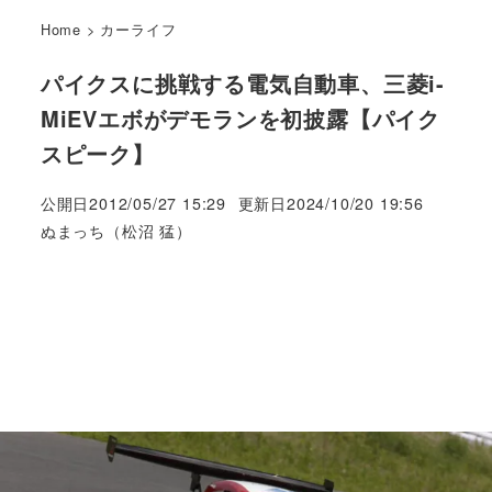
Home
>
カーライフ
パイクスに挑戦する電気自動車、三菱i-
MiEVエボがデモランを初披露【パイク
スピーク】
公開日
2012/05/27 15:29
更新日
2024/10/20 19:56
著
ぬまっち（松沼 猛）
者