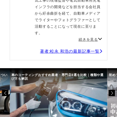
インフラの開発などを担当する会社員
から紆余曲折を経て、自動車メディア
でライターやフォトグラファーとして
活動することになって現在に至りま
す。
続きを見る
著者:松永 和浩の最新記事一覧
につい
車のコーティングおすすめ業者・専門店8選を比較｜種類や選
初め
び方も解説