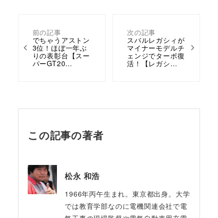
前の記事
次の記事
でちゃうアストン
スバルレガシィが
3位！ほぼ一年ぶ
マイナーモデルチ
りの表彰台【スー
ェンジでターボ復
パーGT20…
活！【レガシ…
この記事の著者
松永 和浩
1966年丙午生まれ。東京都出身。大学
では教育学部なのに電機関連会社で電
気工事の現場監督や電気自動車用充電