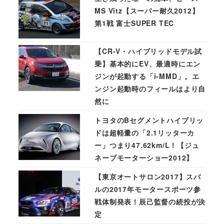
MS Vitz【スーパー耐久2012】
第1戦 富士SUPER TEC
【CR-V・ハイブリッドモデル試
乗】基本的にEV、最適時にエン
ジンが起動する「i-MMD」。エ
ンジン起動時のフィールはより自
然に
トヨタのBセグメントハイブリッ
ドは超軽量の「2.1リッターカ
ー」つまり47.62km/L！【ジュ
ネーブモーターショー2012】
【東京オートサロン2017】スバ
ルの2017年モータースポーツ参
戦体制発表！辰己監督の続投が決
定