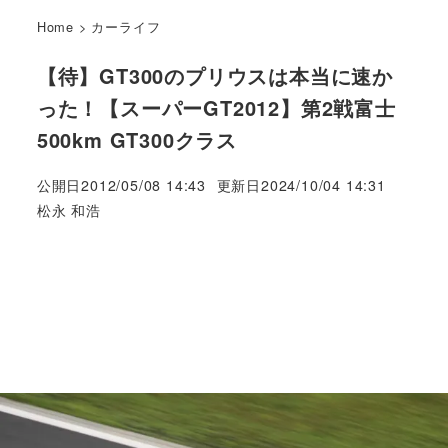
Home
>
カーライフ
【待】GT300のプリウスは本当に速か
った！【スーパーGT2012】第2戦富士
500km GT300クラス
公開日
2012/05/08 14:43
更新日
2024/10/04 14:31
著
松永 和浩
者