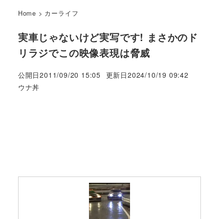
Home
>
カーライフ
実車じゃないけど実写です! まさかのド
リラジでこの映像表現は脅威
公開日
2011/09/20 15:05
更新日
2024/10/19 09:42
著
ウナ丼
者