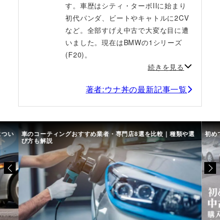
す。車歴はシティ・ターボIIに始まり
初代パンダ、ビートやキャトルに2CV
など。全部すげえ中古で大変な目に遭
いました。現在はBMWの1シリーズ
(F20)。
続きを見る
著者:ウナ丼の最新記事一覧
につい
車のコーティングおすすめ業者・専門店8選を比較｜種類や選
初め
び方も解説