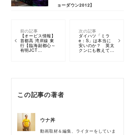
ョーダウン2012】
前の記事
次の記事
【オービス情報】
ダイハツ「ミラ
首都高 湾岸線 東
e：S」は本当に
行【臨海副都心～
安いのか？ 英太
有明JCT…
クンにも教えて…
この記事の著者
ウナ丼
動画取材＆編集、ライターをしていま