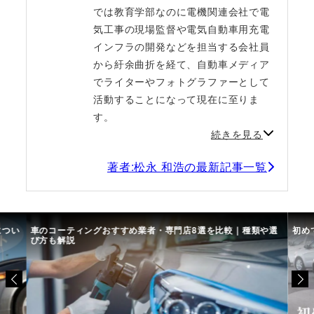
では教育学部なのに電機関連会社で電
気工事の現場監督や電気自動車用充電
インフラの開発などを担当する会社員
から紆余曲折を経て、自動車メディア
でライターやフォトグラファーとして
活動することになって現在に至りま
す。
続きを見る
著者:松永 和浩の最新記事一覧
につい
車のコーティングおすすめ業者・専門店8選を比較｜種類や選
初め
び方も解説