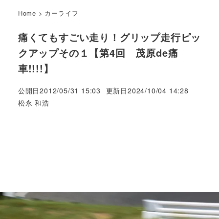
Home
>
カーライフ
痛くてもすごい走り！グリップ走行ピッ
クアップその１【第4回 茂原de痛
車!!!!】
公開日
2012/05/31 15:03
更新日
2024/10/04 14:28
著
松永 和浩
者