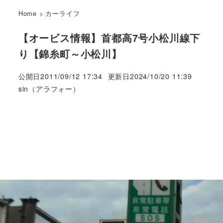
Home
>
カーライフ
【オービス情報】首都高7号小松川線下
り【錦糸町～小松川】
公開日
2011/09/12 17:34
更新日
2024/10/20 11:39
著
sin（アラフォー）
者