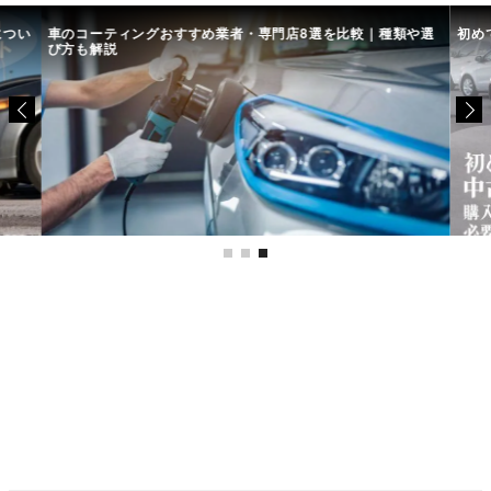
につい
車のコーティングおすすめ業者・専門店8選を比較｜種類や選
初め
び方も解説