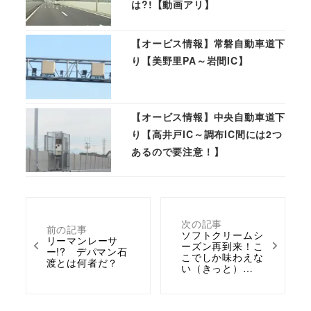
は?!【動画アリ】
【オービス情報】常磐自動車道下
り【美野里PA～岩間IC】
【オービス情報】中央自動車道下
り【高井戸IC～調布IC間には2つ
あるので要注意！】
次の記事
前の記事
ソフトクリームシ
リーマンレーサ
ーズン再到来！こ
ー!? デパマン石
こでしか味わえな
渡とは何者だ？
い（きっと）…