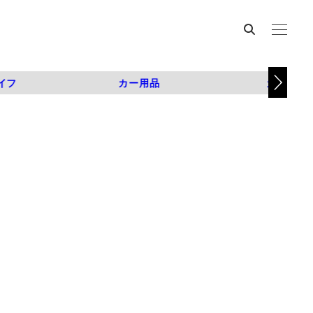
イフ
カー用品
カスタム
？