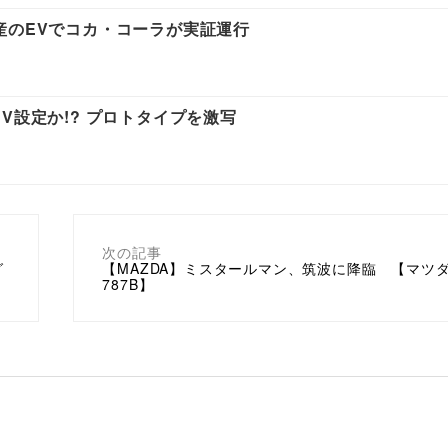
産のEVでコカ・コーラが実証運行
V設定か!? プロトタイプを激写
次の記事
グ
【MAZDA】ミスタールマン、筑波に降臨 【マツ
787B】