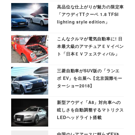
高品位な仕上がりが魅力の限定車
「アウディTTクーペ 1.8 TFSI
lighting style edition」
こんなクルマが電気自動車に! 日
本最大級のアマチュアＥＶイベン
ト「日本ＥＶフェスティバル」
三菱自動車がSUV版の「ランエ
ボ EV」を出展へ【北京国際モー
ターショー2018】
新型アウディ「A8」対向車への
眩しさを自動調整するマトリクス
LEDヘッドライト搭載
中国のレアアースに頼らずEV&