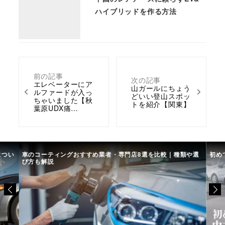
ハイブリッドを作る方法
前の記事
次の記事
エレベーターにア
山ガールにちょう
ルファードが入っ
どいい登山スポッ
ちゃいました【秋
トを紹介【関東】
葉原UDX痛…
類や選
初めての中古車選び、購入時の流れや必要な書類などについて
中古
て