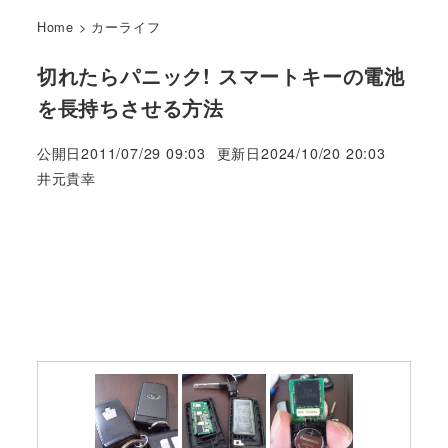
Home
>
カーライフ
切れたらパニック! スマートキーの電池
を長持ちさせる方法
公開日
2011/07/29 09:03
更新日
2024/10/20 20:03
著
井元貴幸
者