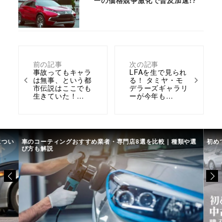
ーの価格競争激化で普及加速!?
前の記事
次の記事
事故ってもキャラ
LFAを生で見られ
は無事、という都
る！ タミヤ・モ
市伝説はここでも
デラーズギャラリ
生きていた！…
ーが今年も…
につい
車のコーティングおすすめ業者・専門店8選を比較｜種類や選
初め
び方も解説