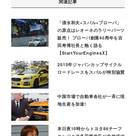
関連記事
「清水和夫×スバル×プローバ」
の原点はレオーネのラリーパーツ
販売！ プローバ創業40周年を吉
田寿博社長と熱く語る
【StartYourEnginesX】
2015年ジャパンカップサイクル
ロードレースをスバルが特別協賛
中国市場で自動車各社が一斉に現
地生産を加速!
本日夜10時からトヨタ86チーフ
エンジニア多田哲也氏が生放送で