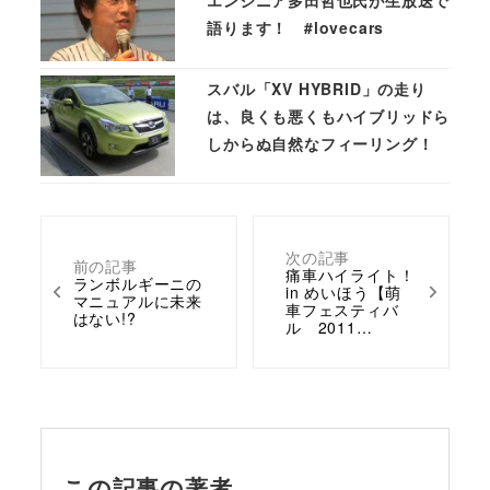
語ります！ #lovecars
スバル「XV HYBRID」の走り
は、良くも悪くもハイブリッドら
しからぬ自然なフィーリング！
次の記事
前の記事
痛車ハイライト！
ランボルギーニの
in めいほう【萌
マニュアルに未来
車フェスティバ
はない!?
ル 2011…
この記事の著者