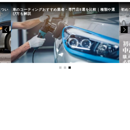
につい
車のコーティングおすすめ業者・専門店8選を比較｜種類や選
初め
び方も解説