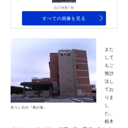
合計枚数1枚
すべての画像を見る
また
して
もご
無沙
汰し
てお
りま
し
在りし日の『鳥の海』
た。
栃木