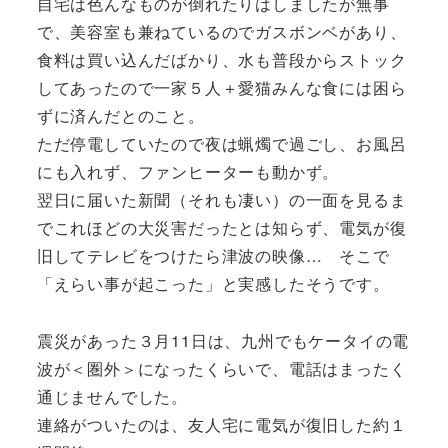
自宅は色んなものが倒れたりはしましたが無事
で、美容室も兼ねているのでガスボンベがあり、
食料は買い込んだばかり、水も普段からストック
してあったので一家５人＋愛猫みんな食には困ら
ずに済んだとのこと。
ただ停電していたので夜は蝋燭で過ごし、お風呂
にも入れず、ファンヒーターも動かず。
翌日に届いた新聞（それも凄い）の一面を見るま
でこれほどの大災害だったとは知らず、電気が復
旧してテレビをつけたら津波の映像… そこで
「えらい事が起こった」と実感したそうです。
震災があった３月11日は、九州でもケータイの電
波が＜圏外＞になったくらいで、電話はまったく
通じませんでした。
連絡がついたのは、友人宅に電気が復旧した約１