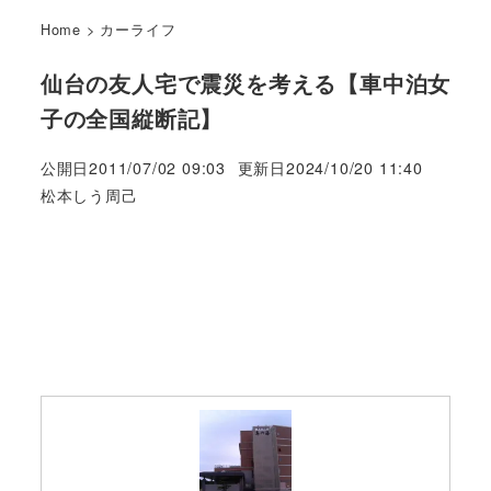
Home
>
カーライフ
仙台の友人宅で震災を考える【車中泊女
子の全国縦断記】
公開日
2011/07/02 09:03
更新日
2024/10/20 11:40
著
松本しう周己
者