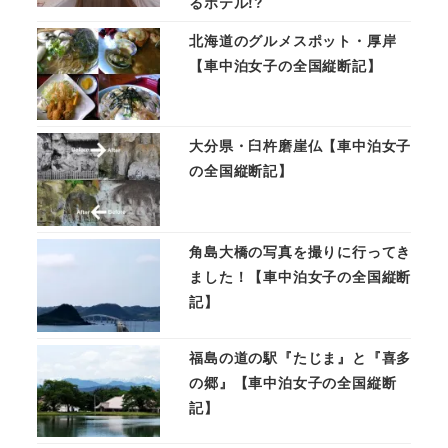
るホテル!?
北海道のグルメスポット・厚岸
【車中泊女子の全国縦断記】
大分県・臼杵磨崖仏【車中泊女子
の全国縦断記】
角島大橋の写真を撮りに行ってき
ました！【車中泊女子の全国縦断
記】
福島の道の駅『たじま』と『喜多
の郷』【車中泊女子の全国縦断
記】