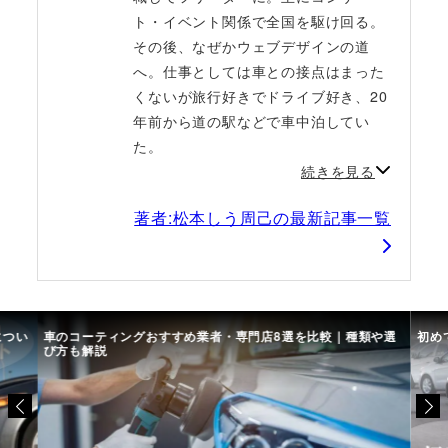
ト・イベント関係で全国を駆け回る。
その後、なぜかウェブデザインの道
へ。仕事としては車との接点はまった
くないが旅行好きでドライブ好き、20
年前から道の駅などで車中泊してい
た。
続きを見る
著者:松本しう周己の最新記事一覧
につい
車のコーティングおすすめ業者・専門店8選を比較｜種類や選
初め
び方も解説