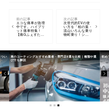
前の記事
次の記事
エコな痛車が急増
次世代的EVの使
中です。ハイブリ
い方を「柏の葉・
ット痛車特集！
流山いろんな乗り
【痛Gふぇすた…
物町乗り！シ…
につい
車のコーティングおすすめ業者・専門店8選を比較｜種類や選
初め
び方も解説