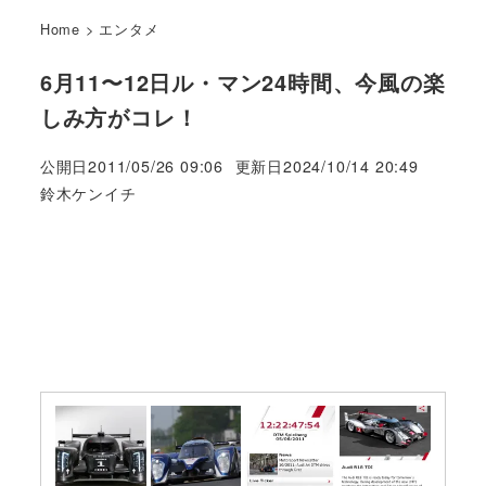
Home
>
エンタメ
6月11〜12日ル・マン24時間、今風の楽
しみ方がコレ！
公開日
2011/05/26 09:06
更新日
2024/10/14 20:49
著
鈴木ケンイチ
者