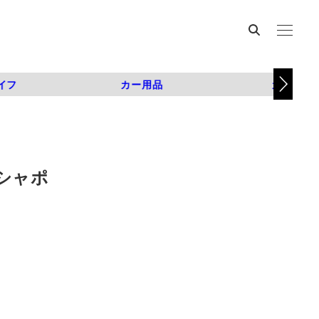
イフ
カー用品
カスタム
シャポ