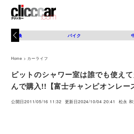
タイヤ交換
バイク
Home
>
カーライフ
ピットのシャワー室は誰でも使えて超
んで購入!!【富士チャンピオンレース 
著
公開日
2011/05/16 11:32
更新日
2024/10/04 20:41
松永 和
者