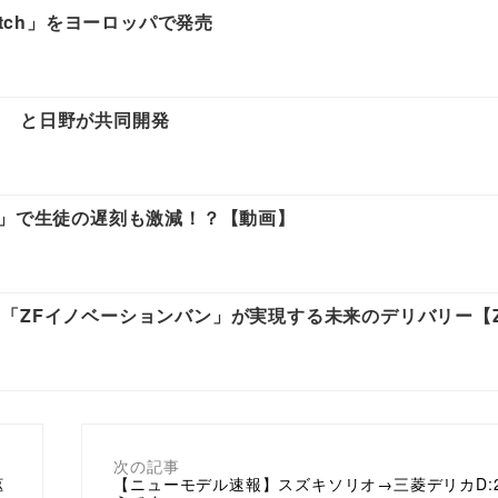
atch」をヨーロッパで発売
すゞと日野が共同開発
ス」で生徒の遅刻も激減！？【動画】
「ZFイノベーションバン」が実現する未来のデリバリー【
次の記事
柩
【ニューモデル速報】スズキソリオ→三菱デリカD: