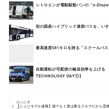
シトロエンが電動駆動バンの「e-Disp
初の国産ハイブリッド連節バスを、い
最高速度581キロを誇る「スクールバ
自動運転が宅配便の輸送効率を上げる 
TECHNOLOGY DAY①】
前の記事
【ニューモデル速報】誰でも１度は乗るクルマだから霊