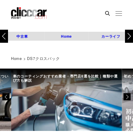
中古車
Home
カーライフ
Home
>
DS7クロスバック
につい
車のコーティングおすすめ業者・専門店8選を比較｜種類や選
初め
び方も解説