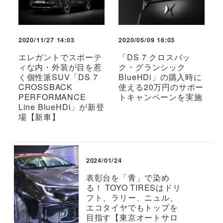
2020/11/27 14:03
2020/05/09 16:03
エレガントでスポーテ
「DS 7 クロスバッ
ィな内・外装が目を惹
ク・グランシック
く個性派SUV「DS 7
BlueHDi」の購入時に
CROSSBACK
使える20万円のサポー
PERFORMANCE
トキャンペーンを実施
Line BlueHDi」が新登
場【新車】
2024/01/24
表彰台を「青」で染め
る！ TOYO TIRESはドリ
フト、ラリー、ニュル、
エコタイヤでもトップを
目指す【東京オートサロ