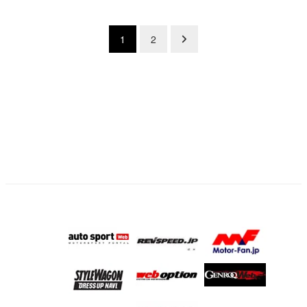
投
1
2
稿
の
ペ
ー
ジ
送
り