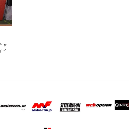
チャ
ィイ