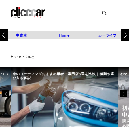
中古車
Home
カーライフ
Home
>
神社
につい
車のコーティングおすすめ業者・専門店8選を比較｜種類や選
初め
び方も解説