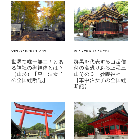
2017/10/30 15:33
2017/10/07 16:33
世界で唯一無二！とあ
群馬を代表する山岳信
る神社の御神体とは!?
仰の名残りある上毛三
（山形）【車中泊女子
山その３・妙義神社
の全国縦断記】
【車中泊女子の全国縦
断記】