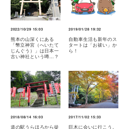
2022/10/29 15:03
2019/01/28 19:32
熊本の山深くにある
自動車生活も新年のス
「幣立神宮（へいたて
タートは「お祓い」か
じんぐう）」は日本一
ら！
古い神社という噂…？
2018/08/14 16:03
2017/11/02 15:33
道の駅うらほろから徒
巨木に会いに行こう。