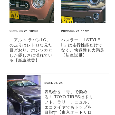
2022/08/21 18:03
2022/08/21 11:21
「アルト ラパンLC」
ハスラー「J STYLE
の走りはレトロな見た
II」は走行性能だけで
目どおり、ホンワカと
なく、快適性も大満足
した優しさに溢れてい
【新車試乗】
る【新車試乗】
2024/01/24
表彰台を「青」で染め
る！ TOYO TIRESはドリ
フト、ラリー、ニュル、
エコタイヤでもトップを
目指す【東京オートサロ