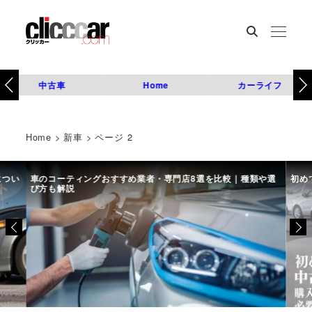
中古車
Home
カーライフ
Home
>
新車
>
ページ 2
につい
車のコーティングおすすめ業者・専門店8選を比較｜種類や選
初め
び方も解説