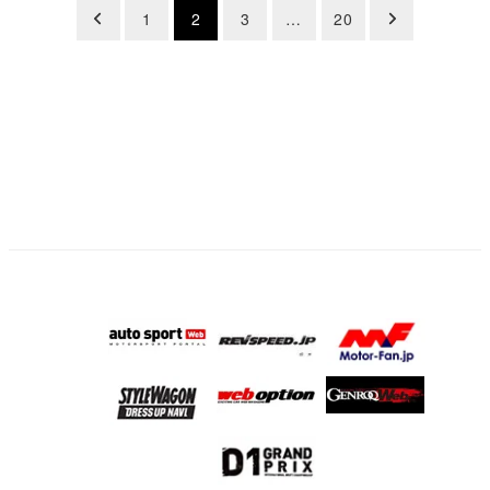
投
1
2
3
…
20
稿
の
ペ
ー
ジ
送
り