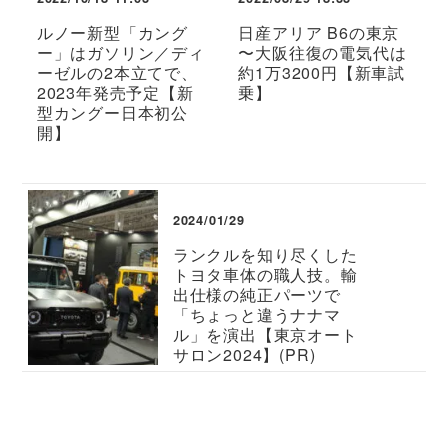
ルノー新型「カング
日産アリア B6の東京
ー」はガソリン／ディ
〜大阪往復の電気代は
ーゼルの2本立てで、
約1万3200円【新車試
2023年発売予定【新
乗】
型カングー日本初公
開】
2024/01/29
ランクルを知り尽くした
トヨタ車体の職人技。輸
出仕様の純正パーツで
「ちょっと違うナナマ
ル」を演出【東京オート
サロン2024】(PR)