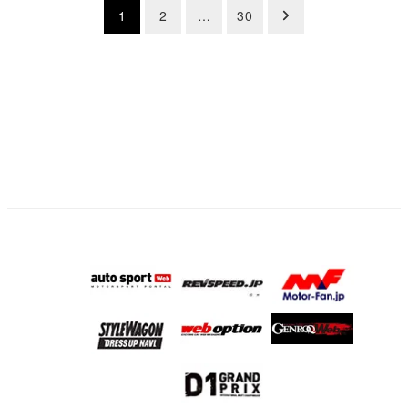
投
1
2
…
30
稿
の
ペ
ー
ジ
送
り