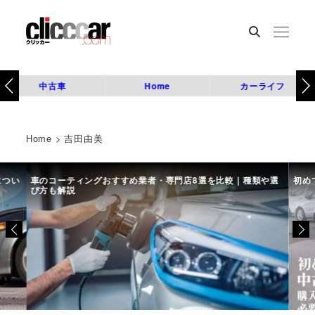
中古車
Home
カーライフ
Home
>
吉田由美
につい
車のコーティングおすすめ業者・専門店8選を比較｜種類や選
初め
び方も解説