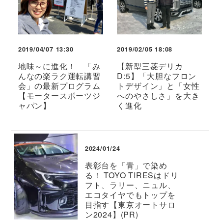
2019/04/07 13:30
2019/02/05 18:08
地味～に進化！ 「み
【新型三菱デリカ
んなの楽ラク運転講習
D:5】「大胆なフロン
会」の最新プログラム
トデザイン」と「女性
【モータースポーツジ
へのやさしさ」を大き
ャパン】
く進化
2024/01/24
表彰台を「青」で染め
る！ TOYO TIRESはドリ
フト、ラリー、ニュル、
エコタイヤでもトップを
目指す【東京オートサロ
ン2024】(PR)