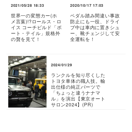
2021/05/28 18:33
2020/10/17 17:03
世界一の変態カー(ホ
ペダル踏み間違い事故
メ言葉)!?ロールス・ロ
防止にも一役、ドライ
イス コーチビルド「ボ
ブ中は車内に置きシュ
ート・テイル」規格外
ー、靴チェンジして安
の贅を見て！
全運転を！
2024/01/29
ランクルを知り尽くした
トヨタ車体の職人技。輸
出仕様の純正パーツで
「ちょっと違うナナマ
ル」を演出【東京オート
サロン2024】(PR)