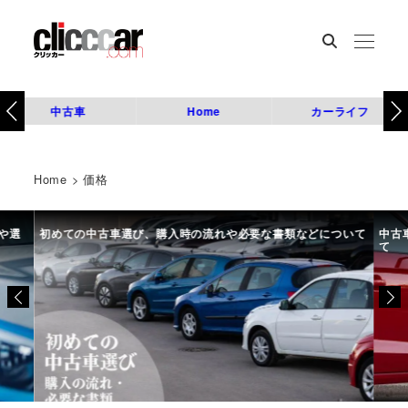
中古車
Home
カーライフ
Home
>
価格
や選
初めての中古車選び、購入時の流れや必要な書類などについて
中古
て