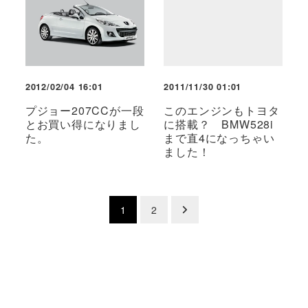
2012/02/04 16:01
2011/11/30 01:01
プジョー207CCが一段
このエンジンもトヨタ
とお買い得になりまし
に搭載？ BMW528i
た。
まで直4になっちゃい
ました！
投
1
2
稿
の
ペ
ー
ジ