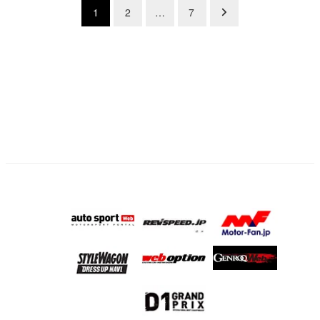
投
1
2
…
7
稿
の
ペ
ー
ジ
送
り