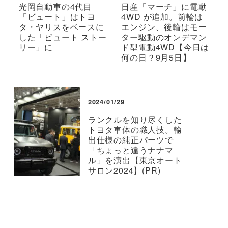
光岡自動車の4代目
日産「マーチ」に電動
「ビュート」はトヨ
4WD が追加。前輪は
タ・ヤリスをベースに
エンジン、後輪はモー
した「ビュート ストー
ター駆動のオンデマン
リー」に
ド型電動4WD【今日は
何の日？9月5日】
2024/01/29
ランクルを知り尽くした
トヨタ車体の職人技。輸
出仕様の純正パーツで
「ちょっと違うナナマ
ル」を演出【東京オート
サロン2024】(PR)