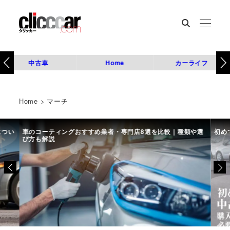
中古車
Home
カーライフ
Home
>
マーチ
につい
車のコーティングおすすめ業者・専門店8選を比較｜種類や選
初め
び方も解説