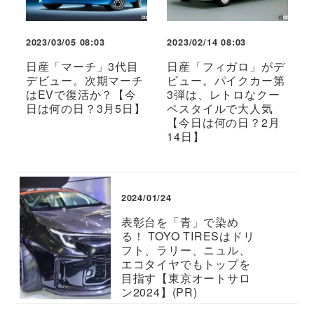
2023/03/05 08:03
2023/02/14 08:03
日産「マーチ」3代目
日産「フィガロ」がデ
デビュー。次期マーチ
ビュー。パイクカー第
はEVで復活か？【今
3弾は、レトロなクー
日は何の日？3月5日】
ペスタイルで大人気
【今日は何の日？2月
14日】
2024/01/24
表彰台を「青」で染め
る！ TOYO TIRESはドリ
フト、ラリー、ニュル、
エコタイヤでもトップを
目指す【東京オートサロ
ン2024】(PR)