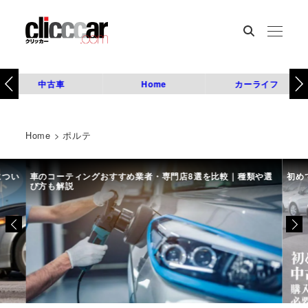
中古車
Home
カーライフ
Home
>
ポルテ
につい
車のコーティングおすすめ業者・専門店8選を比較｜種類や選
初め
び方も解説