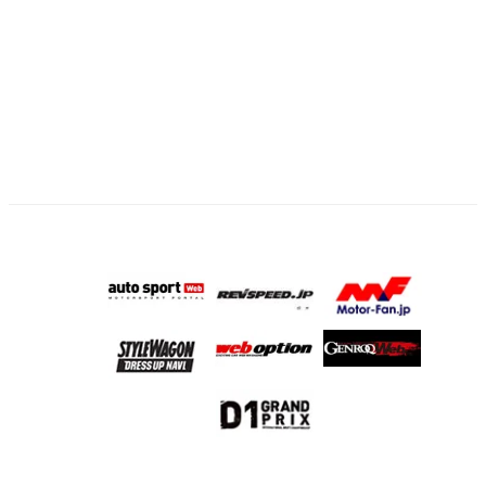
の
ペ
ー
ジ
送
り