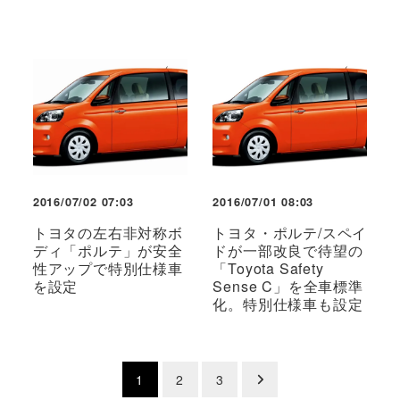
2016/07/02 07:03
2016/07/01 08:03
トヨタの左右非対称ボ
トヨタ・ポルテ/スペイ
ディ「ポルテ」が安全
ドが一部改良で待望の
性アップで特別仕様車
「Toyota Safety
を設定
Sense C」を全車標準
化。特別仕様車も設定
投
1
2
3
稿