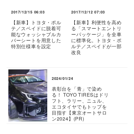
2017/12/15 06:03
2017/12/12 07:03
【新車】トヨタ・ポル
【新車】利便性を高め
テ／スペイドに脱着可
る「スマートエントリ
能なウォッシャブルカ
ーパッケージ」を全車
バーシートを用意した
に標準化。トヨタ・ポ
特別仕様車を設定
ルテ／スペイドが一部
改良
2024/01/24
表彰台を「青」で染め
る！ TOYO TIRESはドリ
フト、ラリー、ニュル、
エコタイヤでもトップを
目指す【東京オートサロ
ン2024】(PR)