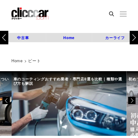
中古車
Home
カーライフ
Home
>
ビート
につい
車のコーティングおすすめ業者・専門店8選を比較｜種類や選
初め
び方も解説