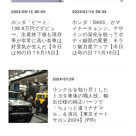
2023/05/15 00:00
2023/01/10 08:03
ホンダ「ビート」
ホンダ「S660」がマ
138.8万円でデビュ
イナーチェンジ。デザ
ー。生産終了後も現存
インの深化を狙ってボ
率が非常に高い名車は
ディ細部の変更、キラ
好景気が生んだ【今日
リ魅力度アップ【今日
は何の日？5月15日】
は何の日？1月10日】
2024/01/29
ランクルを知り尽くした
トヨタ車体の職人技。輸
出仕様の純正パーツで
「ちょっと違うナナマ
ル」を演出【東京オート
サロン2024】(PR)