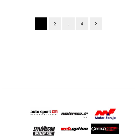
投
1
2
…
4
稿
の
ペ
ー
ジ
送
り