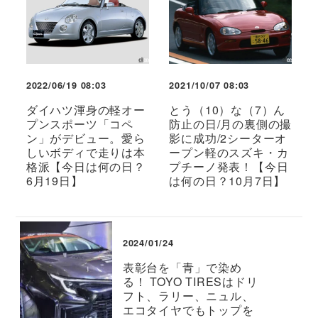
2022/06/19 08:03
2021/10/07 08:03
ダイハツ渾身の軽オー
とう（10）な（7）ん
プンスポーツ「コペ
防止の日/月の裏側の撮
ン」がデビュー。愛ら
影に成功/2シーターオ
しいボディで走りは本
ープン軽のスズキ・カ
格派【今日は何の日？
プチーノ発表！【今日
6月19日】
は何の日？10月7日】
2024/01/24
表彰台を「青」で染め
る！ TOYO TIRESはドリ
フト、ラリー、ニュル、
エコタイヤでもトップを