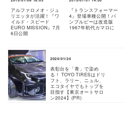
2013/07/06 18:03
2013/07/01 14:03
アルファロメオ・ジュ
『トランスフォーマー
リエッタが活躍！『ワ
4』登場車種公開！バ
イルド・スピード
ンブルビーは改造版
EURO MISSION』7月
1967年初代カマロに
6日公開
2024/01/24
表彰台を「青」で染め
る！ TOYO TIRESはドリ
フト、ラリー、ニュル、
エコタイヤでもトップを
目指す【東京オートサロ
ン2024】(PR)