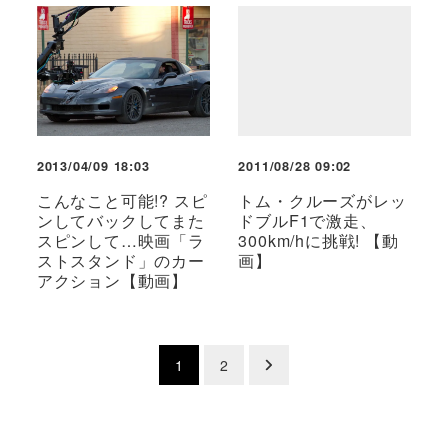
2013/04/09 18:03
2011/08/28 09:02
こんなこと可能!? スピ
トム・クルーズがレッ
ンしてバックしてまた
ドブルF1で激走、
スピンして…映画「ラ
300km/hに挑戦! 【動
ストスタンド」のカー
画】
アクション【動画】
投
1
2
稿
の
ペ