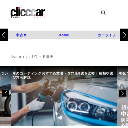
中古車
Home
カーライフ
Home
>
ハリウッド映画
につい
車のコーティングおすすめ業者・専門店8選を比較｜種類や選
初め
び方も解説