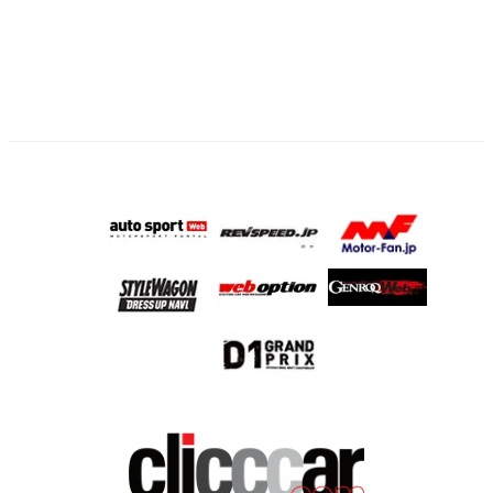
ー
ジ
送
り