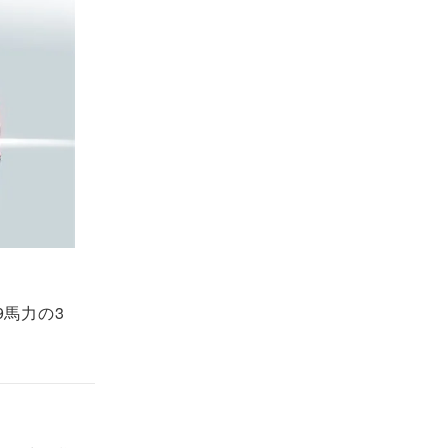
9馬力の3