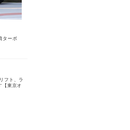
噴ターボ
ドリフト、ラ
す【東京オ