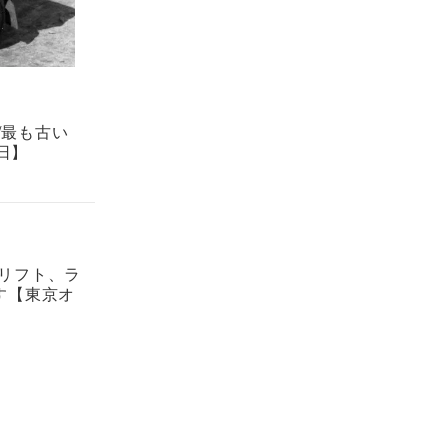
/最も古い
日】
ドリフト、ラ
す【東京オ