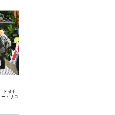
D、ド派手
京オートサロ