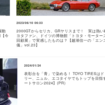
2023/06/10 06:33
駆動
2000GTからセリカ、GRヤリスまで！ 実は熱
用【今
ヨタファン、ドイツの博物館「トヨタ・モーター
回顧展」で実感したものは？【越湖信一の「エン
儀」vol.23】
2024/01/24
表彰台を「青」で染める！ TOYO TIRESは
リー、ニュル、エコタイヤでもトップを目指
ートサロン2024】(PR)