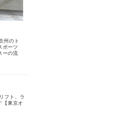
い欧州のト
スポーツ
スーの流
ドリフト、ラ
す【東京オ