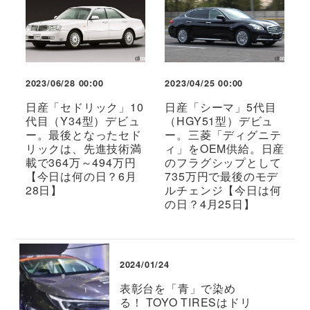
2023/06/28 00:00
2023/04/25 00:00
日産「セドリック」10
日産「シーマ」5代目
代目（Y34型）デビュ
（HGY51型）デビュ
ー。最後となったセド
ー。三菱「ディグニテ
リックは、先進技術満
ィ」をOEM供給。日産
載で364万～494万円
のフラグシップとして
【今日は何の日？6月
735万円で最後のモデ
28日】
ルチェンジ【今日は何
の日？4月25日】
2024/01/24
表彰台を「青」で染め
る！ TOYO TIRESはドリ