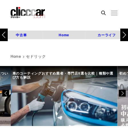
中古車
Home
カーライフ
Home
>
セドリック
につい
車のコーティングおすすめ業者・専門店8選を比較｜種類や選
初め
び方も解説