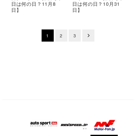
日は何の日？11月8
日は何の日？10月31
日】
日】
投
1
2
3
稿
の
ペ
ー
ジ
送
り