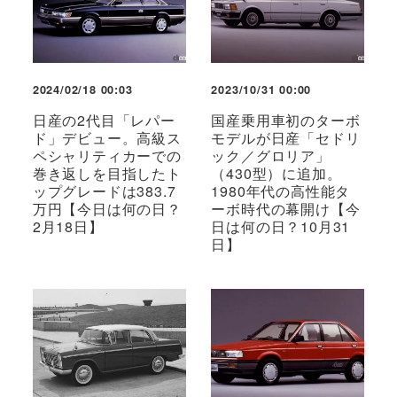
2024/02/18 00:03
2023/10/31 00:00
日産の2代目「レパー
国産乗用車初のターボ
ド」デビュー。高級ス
モデルが日産「セドリ
ペシャリティカーでの
ック／グロリア」
巻き返しを目指したト
（430型）に追加。
ップグレードは383.7
1980年代の高性能タ
万円【今日は何の日？
ーボ時代の幕開け【今
2月18日】
日は何の日？10月31
日】