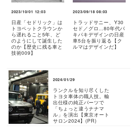
2023/10/01 12:03
2023/09/18 08:03
日産「セドリック」は
トラッドサニー、Y30
トヨペットクラウンか
セド／グロ…80年代パ
ら遅れること5年、ど
キパキデザインの日産
のようにして誕生した
車5台を振り返る【ク
のか【歴史に残る車と
ルマはデザインだ】
技術009】
2024/01/29
ランクルを知り尽くした
トヨタ車体の職人技。輸
出仕様の純正パーツで
「ちょっと違うナナマ
ル」を演出【東京オート
サロン2024】(PR)