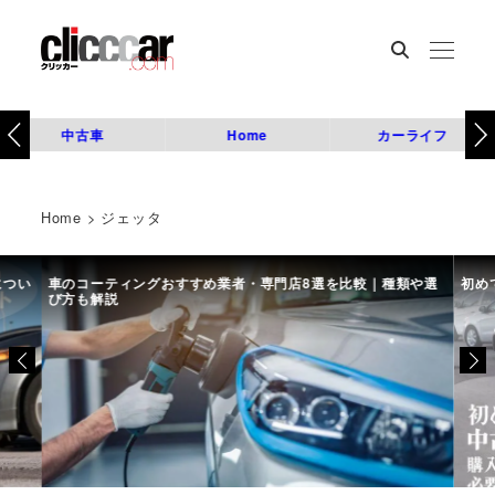
中古車
Home
カーライフ
Home
>
ジェッタ
につい
車のコーティングおすすめ業者・専門店8選を比較｜種類や選
初め
び方も解説