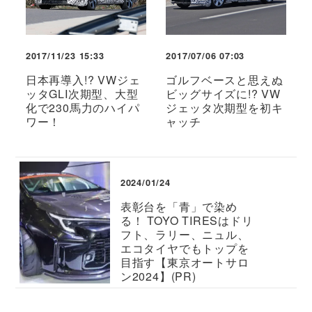
2017/11/23 15:33
2017/07/06 07:03
日本再導入!? VWジェ
ゴルフベースと思えぬ
ッタGLI次期型、大型
ビッグサイズに!? VW
化で230馬力のハイパ
ジェッタ次期型を初キ
ワー！
ャッチ
2024/01/24
表彰台を「青」で染め
る！ TOYO TIRESはドリ
フト、ラリー、ニュル、
エコタイヤでもトップを
目指す【東京オートサロ
ン2024】(PR)