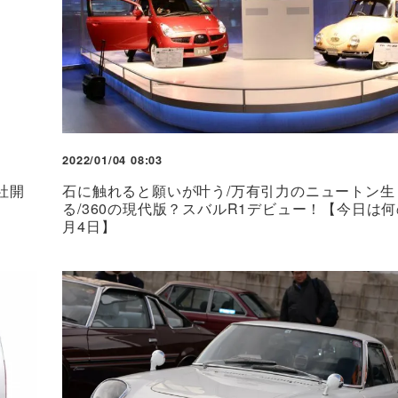
2022/01/04 08:03
社開
石に触れると願いが叶う/万有引力のニュートン生
る/360の現代版？スバルR1デビュー！【今日は何
月4日】