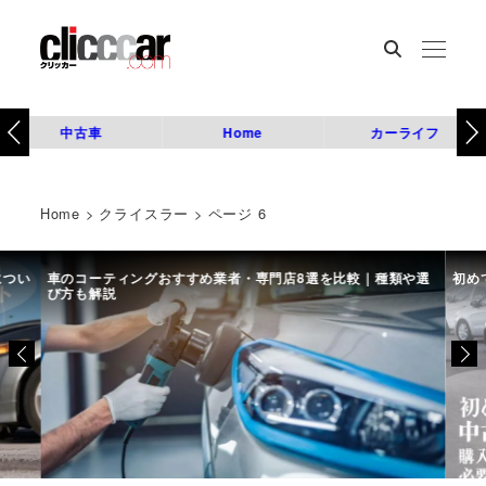
中古車
Home
カーライフ
Home
>
クライスラー
>
ページ 6
につい
車のコーティングおすすめ業者・専門店8選を比較｜種類や選
初め
び方も解説