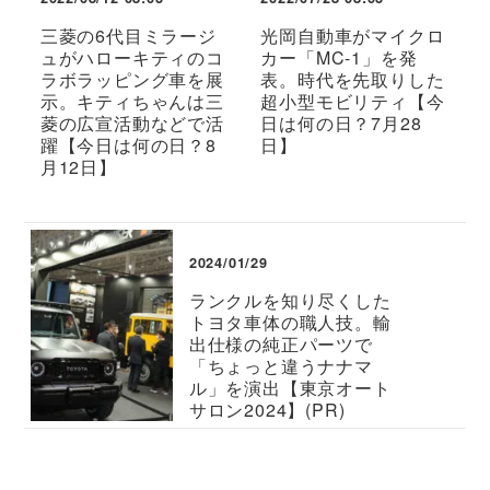
三菱の6代目ミラージ
光岡自動車がマイクロ
ュがハローキティのコ
カー「MC-1」を発
ラボラッピング車を展
表。時代を先取りした
示。キティちゃんは三
超小型モビリティ【今
菱の広宣活動などで活
日は何の日？7月28
躍【今日は何の日？8
日】
月12日】
2024/01/29
ランクルを知り尽くした
トヨタ車体の職人技。輸
出仕様の純正パーツで
「ちょっと違うナナマ
ル」を演出【東京オート
サロン2024】(PR)