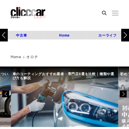
中古車
Home
カーライフ
Home
>
オロチ
につい
車のコーティングおすすめ業者・専門店8選を比較｜種類や選
初め
び方も解説