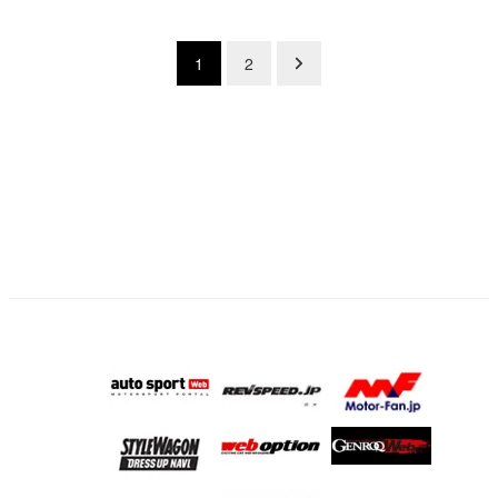
投
1
2
稿
の
ペ
ー
ジ
送
り