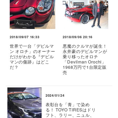
2018/09/07 16:33
2018/09/06 20:16
世界で一台「デビルマ
悪魔のクルマが誕生！
ン オロチ」のオーナー
永井豪のデビルマンが
だけがわかる『デビル
乗り移ったオロチ
マンの傷跡』はどこ
「Devilman Orochi」
だ？
1968万円で1台限定販
売
2024/01/24
表彰台を「青」で染め
る！ TOYO TIRESはドリ
フト、ラリー、ニュル、