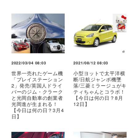
2022/03/04 08:03
2021/08/12 08:03
世界一売れたゲーム機
小型ヨットで太平洋横
「プレイステーション
断/日航ジャンボ機墜
2」発売/英国人ドライ
落/三菱ミラージュがキ
バーのジム・クラーク
ティちゃんとコラボ！
と光岡自動車の創業者
【今日は何の日？8月
光岡進が生まれる！
12日】
【今日は何の日？3月4
日】