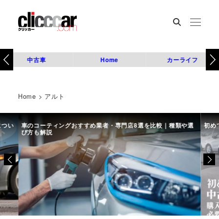
中古車
Home
カーライフ
Home
>
アルト
につい
車のコーティングおすすめ業者・専門店8選を比較｜種類や選
初め
び方も解説