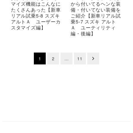
マイズ機能はこんなに
から付いてるヘンな装
たくさんあった【新車
備・付いてない装備を
リアル試乗5-8 スズキ
ご紹介【新車リアル試
アルトＡ ユーザーカ
乗5-7 スズキ アルト
スタマイズ編】
Ａ ユーティリティ
編・後編】
投
1
2
…
11
稿
の
ペ
ー
ジ
送
り