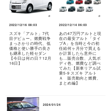
2022/12/16 08:03
2022/12/14 06:03
スズキ「アルト」7代
あの47万円アルトと現
目デビュー。燃費戦争
在の最安アルト「タイ
まっさかりの時代、低
プA」を当時と今の初
価格と使い勝手の良さ
任給何ヶ月分で買える
も継承した軽セダン
か計算したら意外に
【今日は何の日？12月
も…販売台数、人気ボ
16日】
ディ色、燃費など調べ
てみた【新車リアル試
乗5-9 スズキ アルト
Ａ 販売動向と燃費、
まとめ編】
2024/01/24