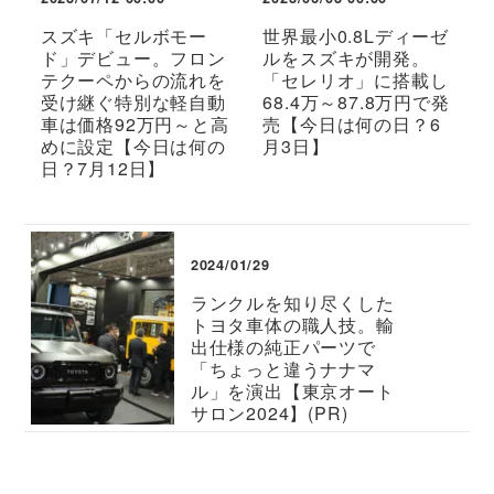
スズキ「セルボモー
世界最小0.8Lディーゼ
ド」デビュー。フロン
ルをスズキが開発。
テクーペからの流れを
「セレリオ」に搭載し
受け継ぐ特別な軽自動
68.4万～87.8万円で発
車は価格92万円～と高
売【今日は何の日？6
めに設定【今日は何の
月3日】
日？7月12日】
2024/01/29
ランクルを知り尽くした
トヨタ車体の職人技。輸
出仕様の純正パーツで
「ちょっと違うナナマ
ル」を演出【東京オート
サロン2024】(PR)